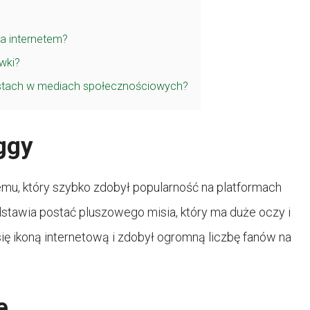
a internetem?
wki?
stach w mediach społecznościowych?
ggy
u, który szybko zdobył popularność na platformach
dstawia postać pluszowego misia, który ma duże oczy i
ię ikoną internetową i zdobył ogromną liczbę fanów na
e