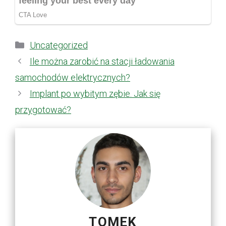
Kategorie
Uncategorized
Ile można zarobić na stacji ładowania
samochodów elektrycznych?
Implant po wybitym zębie. Jak się
przygotować?
TOMEK