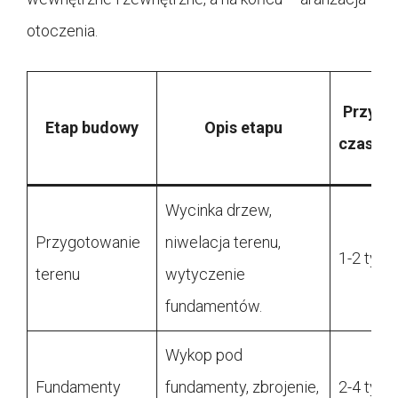
otoczenia.
Przybli
Etap budowy
Opis etapu
czas tr
Wycinka drzew,
Przygotowanie
niwelacja terenu,
1-2 tygo
terenu
wytyczenie
fundamentów.
Wykop pod
Fundamenty
fundamenty, zbrojenie,
2-4 tygo