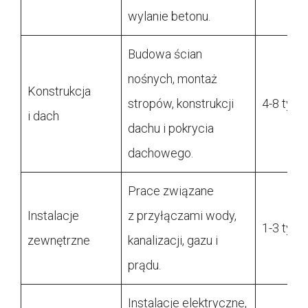
wylanie betonu.
Budowa ścian
nośnych, montaż
Konstrukcja
stropów, konstrukcji
4-8 tygo
i dach
dachu i pokrycia
dachowego.
Prace związane
Instalacje
z przyłączami wody,
1-3 tygo
zewnętrzne
kanalizacji, gazu i
prądu.
Instalacje elektryczne,