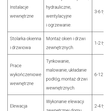
Instalacje
hydrauliczne,
3-6 tygo
wewnętrzne
wentylacyjne
i ogrzewanie.
Stolarka okienna
Montaż okien i drzwi
1-2 tygo
i drzwiowa
zewnętrznych.
Tynkowanie,
Prace
malowanie, układanie
wykończeniowe
6-12 tyg
podłóg, montaż drzwi
wewnętrzne
wewnętrznych.
Wykonanie elewacji
Elewacja
2-4 tygo
zewnętrznej domu.