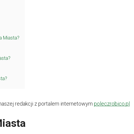
a Miasta?
asta?
sta?
naszej redakcji z portalem internetowym
poleczrobico.pl
iasta