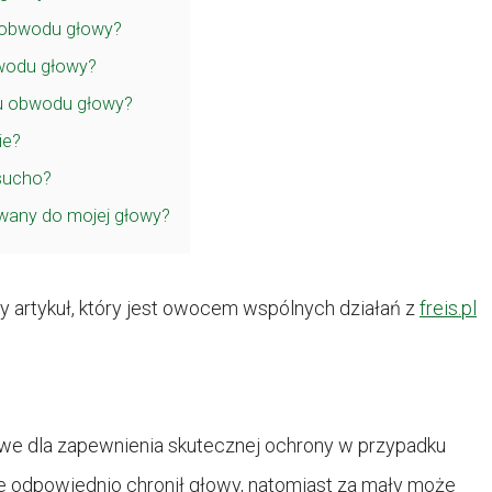
a obwodu głowy?
bwodu głowy?
ru obwodu głowy?
ie?
sucho?
wany do mojej głowy?
 artykuł, który jest owocem wspólnych działań z
freis.pl
we dla zapewnienia skutecznej ochrony w przypadku
ędzie odpowiednio chronił głowy, natomiast za mały może