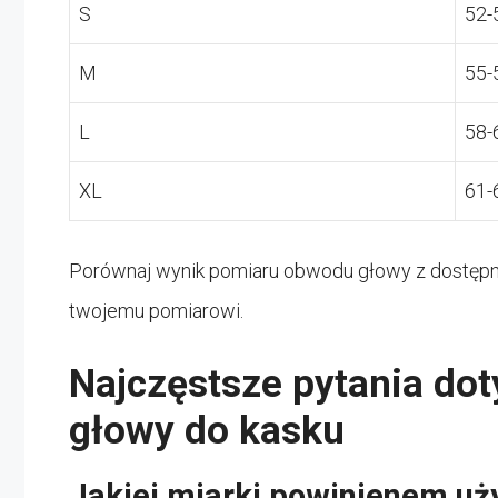
S
52-
M
55-
L
58-
XL
61-
Porównaj wynik pomiaru obwodu głowy z dostępnym
twojemu pomiarowi.
Najczęstsze pytania do
głowy do kasku
Jakiej miarki powinienem u