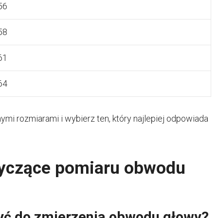
56
58
61
64
i rozmiarami i wybierz ten, który najlepiej odpowiada
tyczące pomiaru obwodu
żyć do zmierzenia obwodu głowy?